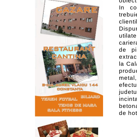
obiect
In co
trebui
clienti
Dispu
utila
carier
de pi
extrac
la Cal
produc
metal
efectu
judet
incint
betona
de hot