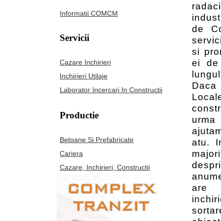
radaci
Informatii COMCM
indust
de Co
Servicii
servic
si pro
ei de
Cazare Inchirieri
lungul
Inchirieri Utilaje
Daca 
Laborator Incercari In Constructii
Loca
constr
Productie
urma 
ajuta
Betoane Si Prefabricate
atu. 
major
Cariera
despri
Cazare, Inchirieri, Constructii
anum
are 
inchi
sorta